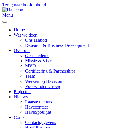
Terug naar hoofdinhoud
Menu
Home
Wat we doen
Ons aanbod
Research & Business Development
Over ons
Geschiedenis
Missie & Visie
MVO
Certificering & Partnerships
Team
Werken bij Havecon
Voorwinden Groep
Projecten
Nieuws
Laatste nieuws
Havecontact
HaveSpotlight
Contact
Contactgegevens
Hoofdkantoor