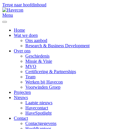
Terug naar hoofdinhoud
Menu
Home
Wat we doen
Ons aanbod
Research & Business Development
Over ons
Geschiedenis
Missie & Visie
MVO
Certificering & Partnerships
Team
Werken bij Havecon
Voorwinden Groep
Projecten
Nieuws
Laatste nieuws
Havecontact
HaveSpotlight
Contact
Contactgegevens
Hoofdkantoor